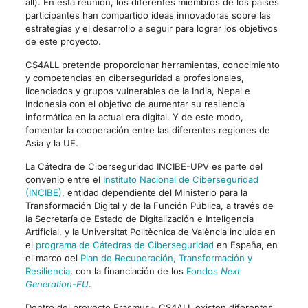
all). En esta reunión, los diferentes miembros de los países
participantes han compartido ideas innovadoras sobre las
estrategias y el desarrollo a seguir para lograr los objetivos
de este proyecto.
CS4ALL pretende proporcionar herramientas, conocimiento
y competencias en ciberseguridad a profesionales,
licenciados y grupos vulnerables de la India, Nepal e
Indonesia con el objetivo de aumentar su resilencia
informática en la actual era digital. Y de este modo,
fomentar la cooperación entre las diferentes regiones de
Asia y la UE.
La Cátedra de Ciberseguridad INCIBE-UPV es parte del
convenio entre el
Instituto Nacional de Ciberseguridad
(INCIBE)
, entidad dependiente del Ministerio para la
Transformación Digital y de la Función Pública, a través de
la Secretaría de Estado de Digitalización e Inteligencia
Artificial, y la Universitat Politècnica de València incluida en
el
programa de Cátedras de Ciberseguridad
en España, en
el marco del
Plan de Recuperación, Transformación y
Resiliencia
, con la financiación de los
Fondos
Next
Generation-EU
.
Dentro del proyecto Erasmus+ CS4ALL existen diferentes