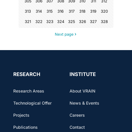
305
306
307
308
309
310
311
312
313
314
315
316
317
318
319
320
321
322
323
324
325
326
327
328
Next page
RESEARCH
INSTITUTE
Research Areas
About VRAIN
Technological Offer
News & Events
Projects
Careers
Publications
Contact