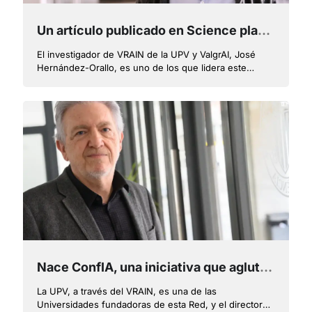
Un artículo publicado en Science plantea un cambio profundo en la forma de entender y evaluar los sistemas de inteligencia artificial
El investigador de VRAIN de la UPV y ValgrAI, José
Hernández-Orallo, es uno de los que lidera este
trabajo internacional que aboga por nuevos tests que
permitan predecir el rendimiento y riesgos de la IA en
cada caso particular
Nace ConfIA, una iniciativa que aglutina a diez universidades españolas para el uso de una inteligencia artificial confiable
La UPV, a través del VRAIN, es una de las
Universidades fundadoras de esta Red, y el director