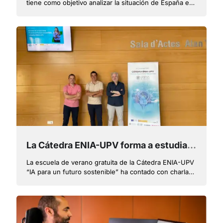
tiene como objetivo analizar la situación de España en
este terreno y contribuir a la implementación del EEDS
en España con recomendaciones y retos
La Cátedra ENIA-UPV forma a estudiantes para resolver problemas de sostenibilidad con herramientas de IA
La escuela de verano gratuita de la Cátedra ENIA-UPV
“IA para un futuro sostenible” ha contado con charlas
y talleres prácticos donde se han conocido casos de
uso y se ha aprendido a utilizar herramientas actuales
de IA y su importancia en la mitigación del cambio
climático