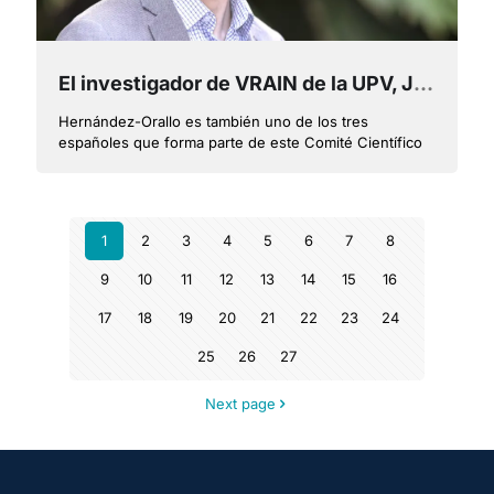
El investigador de VRAIN de la UPV, José Hernández-Orallo, elegido uno de los 60 expertos internacionales que asesorará en la aplicación de la Ley de IA Europea
Hernández-Orallo es también uno de los tres
españoles que forma parte de este Comité Científico
1
2
3
4
5
6
7
8
9
10
11
12
13
14
15
16
17
18
19
20
21
22
23
24
25
26
27
Next page