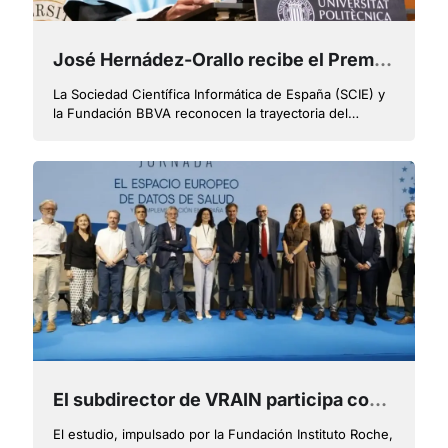
José Hernádez-Orallo recibe el Premio Nacional de Informática por su trayectoria científica internacional de primer nivel
La Sociedad Científica Informática de España (SCIE) y
la Fundación BBVA reconocen la trayectoria del
investigador de VRAIN de la UPV y miembro de la UMI
de ValgrAI centrada en dotar a la inteligencia artificial
de herramientas teóricas y empíricas para evaluar su
rigor, capacidades, limitaciones y riesgos
El subdirector de VRAIN participa como experto en IA en un informe nacional sobre el Espacio Europeo de Datos de Salud
El estudio, impulsado por la Fundación Instituto Roche,