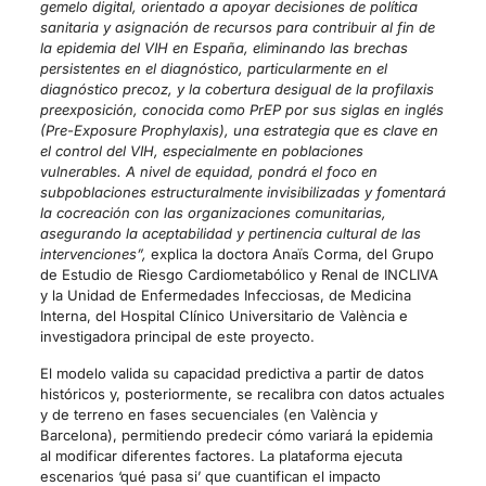
gemelo digital, orientado a apoyar decisiones de política
sanitaria y asignación de recursos para contribuir al fin de
la epidemia del VIH en España, eliminando las brechas
persistentes en el diagnóstico, particularmente en el
diagnóstico precoz, y la cobertura desigual de la profilaxis
preexposición, conocida como PrEP por sus siglas en inglés
(Pre-Exposure Prophylaxis), una estrategia que es clave en
el control del VIH, especialmente en poblaciones
vulnerables. A nivel de equidad, pondrá el foco en
subpoblaciones estructuralmente invisibilizadas y fomentará
la cocreación con las organizaciones comunitarias,
asegurando la aceptabilidad y pertinencia cultural de las
intervenciones”,
explica la doctora Anaïs Corma, del Grupo
de Estudio de Riesgo Cardiometabólico y Renal de INCLIVA
y la Unidad de Enfermedades Infecciosas, de Medicina
Interna, del Hospital Clínico Universitario de València e
investigadora principal de este proyecto.
El modelo valida su capacidad predictiva a partir de datos
históricos y, posteriormente, se recalibra con datos actuales
y de terreno en fases secuenciales (en València y
Barcelona), permitiendo predecir cómo variará la epidemia
al modificar diferentes factores. La plataforma ejecuta
escenarios ‘qué pasa si’ que cuantifican el impacto