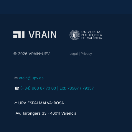
© 2026 VRAIN-UPV
Legal
|
Privacy
✉
vrain@upv.es
☎
(+34) 963 87 70 00 | Ext: 73507 / 79357
📍 UPV ESPAI MALVA-ROSA
Av. Tarongers 33 · 46011 València