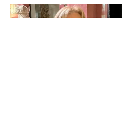
María Alpuente distinguida por su excelencia
investigadora, profesional y académica en los
galardones “Mujeres ConCiencia”