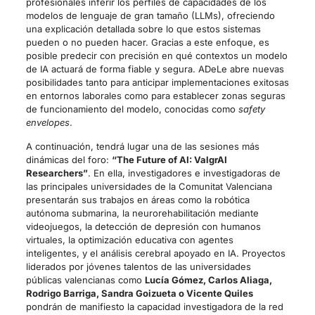
profesionales inferir los perfiles de capacidades de los
modelos de lenguaje de gran tamaño (LLMs), ofreciendo
una explicación detallada sobre lo que estos sistemas
pueden o no pueden hacer. Gracias a este enfoque, es
posible predecir con precisión en qué contextos un modelo
de IA actuará de forma fiable y segura. ADeLe abre nuevas
posibilidades tanto para anticipar implementaciones exitosas
en entornos laborales como para establecer zonas seguras
de funcionamiento del modelo, conocidas como
safety
envelopes
.
A continuación, tendrá lugar una de las sesiones más
dinámicas del foro:
“The Future of AI: ValgrAI
Researchers”
. En ella, investigadores e investigadoras de
las principales universidades de la Comunitat Valenciana
presentarán sus trabajos en áreas como la robótica
autónoma submarina, la neurorehabilitación mediante
videojuegos, la detección de depresión con humanos
virtuales, la optimización educativa con agentes
inteligentes, y el análisis cerebral apoyado en IA. Proyectos
liderados por jóvenes talentos de las universidades
públicas valencianas como
Lucía Gómez, Carlos Aliaga,
Rodrigo Barriga, Sandra Goizueta o Vicente Quiles
pondrán de manifiesto la capacidad investigadora de la red