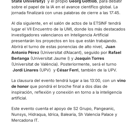
State University)
y el propio
Georg Gottlob
, para debatir
sobre el papel de la IA en el avance científico global. La
jornada finalizará con unas palabras de cierre a las 17:45.
Al día siguiente, en el salón de actos de la ETSINF tendrá
lugar el VII Encuentro de la UMI, donde los más destacados
investigadores valencianos en Inteligencia Artificial
presentarán los proyectos en los que están trabajando.
Abrirá el turno de estas ponencias de alto nivel,
Juan
Antonio Pérez
(Universitat d’Alacant), seguido por
Rafael
Berlanga
(Universitat Jaume I) y
Joaquín Torres
(Universitat de València). Posteriormente, será el turno
Jordi Linares
(UPV) y
César Ferri
, también de la UPV.
La clausura del evento tendrá lugar a las 13:00, con un
vino
de honor
que pondrá el broche final a dos días de
inspiración, reflexión y conexión en torno a la inteligencia
artificial.
Este evento cuenta el apoyo de S2 Grupo, Pangeanic,
Nunsys, Hidraqua, Idrica, Balearia, Sh Valencia Palace y
Mercadona IT.