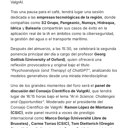
ValgrAI.
Tras una pausa para el café, tendrá lugar una sesión
dedicada a las
empresas tecnológicas de la región
, donde
compañías como
S2 Grupo, Pangeanic, Nunsys, Hidraqua,
Idrica
y
Balearia
compartirán sus casos de éxito en la
aplicación real de la IA en ámbitos como la ciberseguridad,
la gestión del agua o el transporte marítimo.
Después del almuerzo, a las 15:30, se celebrará la segunda
ponencia principal del día a cargo del profesor
Georg
Gottlob (University of Oxford)
, quien ofrecerá una
reflexión provocadora y original bajo el título
“Psychoanalysis (and Therapy) of ChatGPT”
, analizando los
modelos generativos desde una mirada interdisciplinar.
Uno de los grandes momentos del foro será el
panel de
discusión del Consejo Científico de ValgrAI
, que tendrá
lugar de 16:15 horas bajo el lema
“AI in Science: Challenges
and Opportunities”
. Moderado por el presidente del
Consejo Científico de ValgrAI
Ramon López de Mántaras
(CSIC)
, este panel reunirá a voces de prestigio
internacional como
Marco Dorigo (Université Libre de
Bruxeles) , Carme Torras (CSIC), Tom Dietterich (Oregón