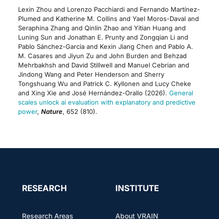
Lexin Zhou and Lorenzo Pacchiardi and Fernando Martínez-
Plumed and Katherine M. Collins and Yael Moros-Daval and
Seraphina Zhang and Qinlin Zhao and Yitian Huang and
Luning Sun and Jonathan E. Prunty and Zongqian Li and
Pablo Sánchez-García and Kexin Jiang Chen and Pablo A.
M. Casares and Jiyun Zu and John Burden and Behzad
Mehrbakhsh and David Stillwell and Manuel Cebrian and
Jindong Wang and Peter Henderson and Sherry
Tongshuang Wu and Patrick C. Kyllonen and Lucy Cheke
and Xing Xie and José Hernández-Orallo (2026).
General
scales unlock ai evaluation with explanatory and predictive
power
,
Nature
, 652 (810).
RESEARCH
INSTITUTE
Research Areas
About VRAIN