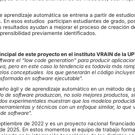
de aprendizaje automática se entrena a partir de estudio
s. En esos estudios participan estudiantes de grado, po
os resultados ayudan a mejorar el proceso de creación 
rensibilidad previamente identificados.
incipal de este proyecto en el instituto VRAIN de la U
ftware el “low code generation” para producir aplicaci
va, pero en este caso la tendencia es todavía más romp
los conceptuales los que generarán el código incluyen
ansformada en software ejecutable
”.
iseño ágil y de aprendizaje automático en un método de 
lo de software produzcan, no solo mejores productos, s
ados experimentales muestran que los modelos producid
herramientas y técnicas con un enfoque similar, lo que v
 de software
”.
tiembre de 2022 y es un proyecto nacional financiado p
de 2025. En estos momentos el equipo de trabajo form