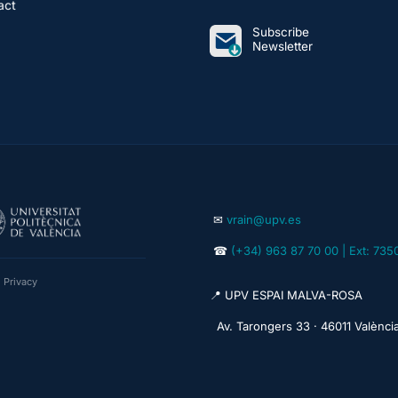
act
Subscribe
Newsletter
✉
vrain@upv.es
☎
(+34) 963 87 70 00 | Ext: 735
|
Privacy
📍 UPV ESPAI MALVA-ROSA
Av. Tarongers 33 · 46011 Valènci