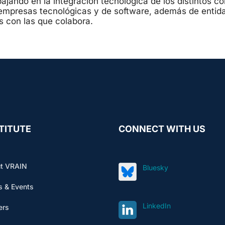
bajando en la integración tecnológica de los distintos 
 empresas tecnológicas y de software, además de entidad
s con las que colabora.
TITUTE
CONNECT WITH US
t VRAIN
Bluesky
 & Events
LinkedIn
ers