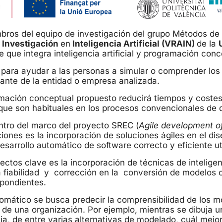
ros del equipo de investigación del grupo Métodos de
e Investigación
en
Inteligencia Artificial (VRAIN)
de la
 que integra inteligencia artificial y programación conc
 para ayudar a las personas a simular o comprender los
tante de la entidad o empresa analizada.
amación conceptual propuesto reducirá tiempos y costes 
que son habituales en los procesos convencionales de d
entro del marco del proyecto SREC (
Agile development o
ciones es la incorporación de soluciones ágiles en el d
arrollo automático de software correcto y eficiente ut
ctos clave es la incorporación de técnicas de inteligenci
a fiabilidad y corrección en la conversión de modelos o
pondientes.
omático se busca predecir la comprensibilidad de los 
s de una organización. Por ejemplo, mientras se dibuja 
ja, de entre varias alternativas de modelado, cuál mejor