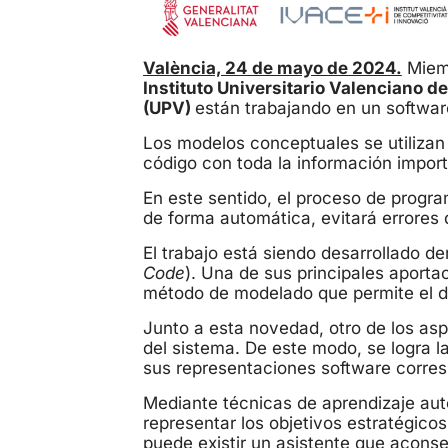
València, 24 de mayo de 2024.
Miemb
Instituto Universitario Valenciano d
(UPV)
están trabajando en un software
Los modelos conceptuales se utilizan
código con toda la información impor
En este sentido, el proceso de progr
de forma automática, evitará errores 
El trabajo está siendo desarrollado d
Code
). Una de sus principales aporta
método de modelado que permite el des
Junto a esta novedad, otro de los aspe
del sistema. De este modo, se logra l
sus representaciones software corres
Mediante técnicas de aprendizaje aut
representar los objetivos estratégico
puede existir un asistente que aconse