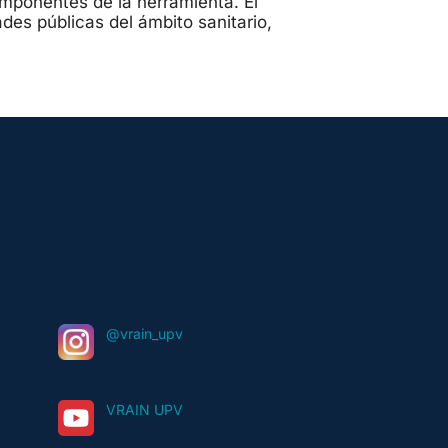
componentes de la herramienta. El
es públicas del ámbito sanitario,
@vrain_upv
VRAIN UPV