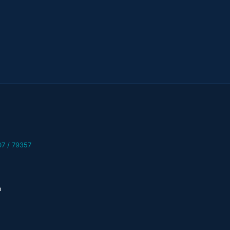
07 / 79357
a