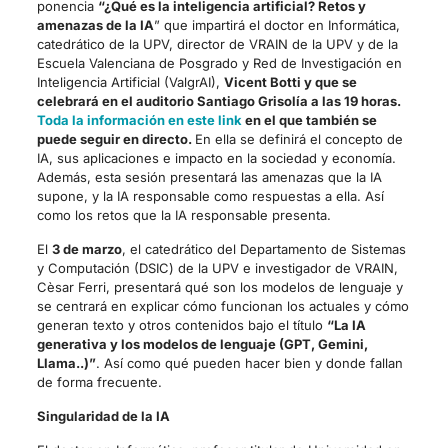
ponencia
“¿Qué es la inteligencia artificial? Retos y
amenazas de la IA
” que impartirá el doctor en Informática,
catedrático de la UPV, director de VRAIN de la UPV y de la
Escuela Valenciana de Posgrado y Red de Investigación en
Inteligencia Artificial (ValgrAI),
Vicent Botti y que se
celebrará en el auditorio Santiago Grisolía a las 19 horas.
Toda la información en este link
en el que también se
puede seguir en directo.
En ella se definirá el concepto de
IA, sus aplicaciones e impacto en la sociedad y economía.
Además, esta sesión presentará las amenazas que la IA
supone, y la IA responsable como respuestas a ella. Así
como los retos que la IA responsable presenta.
El
3 de marzo
, el catedrático del Departamento de Sistemas
y Computación (DSIC) de la UPV e investigador de VRAIN,
Cèsar Ferri, presentará qué son los modelos de lenguaje y
se centrará en explicar cómo funcionan los actuales y cómo
generan texto y otros contenidos bajo el título
“La IA
generativa y los modelos de lenguaje (GPT, Gemini,
Llama..)”
. Así como qué pueden hacer bien y donde fallan
de forma frecuente.
Singularidad de la IA