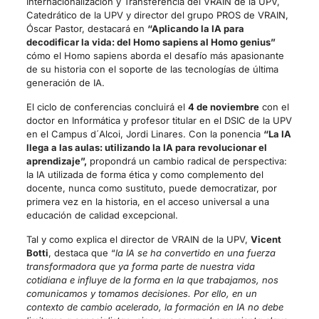
Internacionalización y Transferencia del VRAIN de la UPV,
Catedrático de la UPV y director del grupo PROS de VRAIN,
Óscar Pastor, destacará en
“Aplicando la IA para
decodificar la vida: del Homo sapiens al Homo genius”
cómo el Homo sapiens aborda el desafío más apasionante
de su historia con el soporte de las tecnologías de última
generación de IA.
El ciclo de conferencias concluirá el
4 de noviembre
con el
doctor en Informática y profesor titular en el DSIC de la UPV
en el Campus d´Alcoi, Jordi Linares. Con la ponencia
“La IA
llega a las aulas: utilizando la IA para revolucionar el
aprendizaje”,
propondrá un cambio radical de perspectiva:
la IA utilizada de forma ética y como complemento del
docente, nunca como sustituto, puede democratizar, por
primera vez en la historia, en el acceso universal a una
educación de calidad excepcional.
Tal y como explica el director de VRAIN de la UPV,
Vicent
Botti
, destaca que “
la IA se ha convertido en una fuerza
transformadora que ya forma parte de nuestra vida
cotidiana e influye de la forma en la que trabajamos, nos
comunicamos y tomamos decisiones. Por ello, en un
contexto de cambio acelerado, la formación en IA no debe