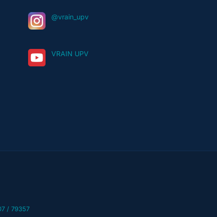
@vrain_upv
VRAIN UPV
07 / 79357