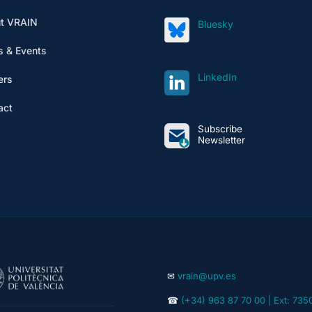
t VRAIN
Bluesky
 & Events
LinkedIn
ers
act
Subscribe
Newsletter
✉
vrain@upv.es
☎
(+34) 963 87 70 00 | Ext: 735