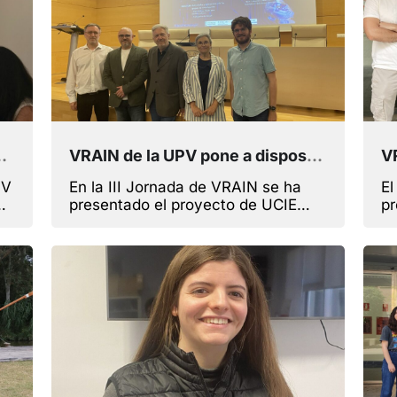
ar la investigación al sector productivo
VRAIN de la UPV pone a disposición de sociedad y empresas la IA afectiva
PV
En la III Jornada de VRAIN se ha
El
presentado el proyecto de UCIE
pr
financiado por el Instituto
e
Valenciano de Competitividad e
en
Innovación (IVACE+i)
co
im