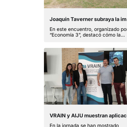
Joaquín Taverne
En este encuentro, organizado po
“Economía 3”, destacó cómo la
gestión de los datos repercute en
una mejor capacidad de decisión 
un mayor aporte de beneficios pa
las empresas
VRAIN y 
En la jornada se han mostrado