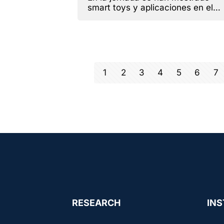
smart toys y aplicaciones en el
sector de la salud para la detecci
temprana de enfermedades
1
2
3
4
5
6
7
RESEARCH
INS