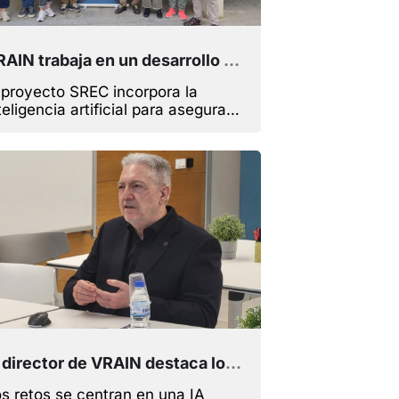
VRAIN trabaja en un desarrollo automático de software con IA que mejorará la calidad y reducirá tiempos y costes para las empresas
 proyecto SREC incorpora la
teligencia artificial para asegurar
 calidad del sistema mediante
cnicas de aprendizaje automático
tecnología sin código
El director de VRAIN destaca los retos que tendrá la IA durante los próximos años en una jornada con IBV
s retos se centran en una IA