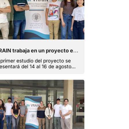
VRAIN trabaja en un proyecto estratégico de ciberseguridad que analiza las vulnerabilidades de sistemas con IA
 primer estudio del proyecto se
esentará del 14 al 16 de agosto
n la USENIX Security Symposium
 Philadelphia (EE.UU), una de las
nferencias internacionales más
portantes en esta materia