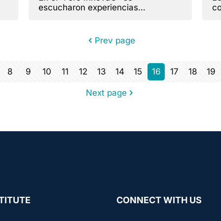
escucharon experiencias
co
ón
inspiradoras de agentes del
s
ecosistema emprendedor sanitario
Prev page
8
9
10
11
12
13
14
15
16
17
18
19
Next page
TITUTE
CONNECT WITH US