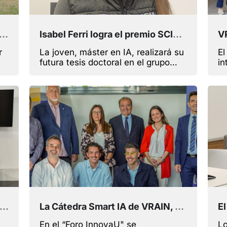
r subraya la importancia de la IA y la gestión de datos en las empresas familiares en una mesa-debate
Isabel Ferri logra el premio SCIE-ZONTA-SNGULAR que visibiliza el trabajo de mujeres en la informática
r
La joven, máster en IA, realizará su
El
futura tesis doctoral en el grupo
in
VertexLit de VRAIN y ha trabajado
la
y
en proyectos para mejorar la
té
ra
calidad de vida de personas
y 
dependientes
AIJU muestran aplicaciones de la IA en el sector del juguete, educación, entretenimiento y salud
La Cátedra Smart IA de VRAIN, fundación Pfizer y Wayra promueven el emprendimiento en salud en la UPV
En el “Foro InnovaU" se
Lo