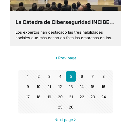
La Cátedra de Ciberseguridad INCIBE-UPV e ISACA Valencia reúnen a más de 400 jóvenes
Los expertos han destacado las tres habilidades
sociales que más echan en falta las empresas en los
profesionales que trabajan en ciberseguridad
Prev page
1
2
3
4
5
6
7
8
9
10
11
12
13
14
15
16
17
18
19
20
21
22
23
24
25
26
Next page