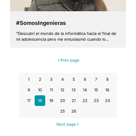
#SomosIngenieras
"Descubrí el mundo de la informática hacia el final de
mi adolescencia pero me entusiasmó cuando lo
escogí"
Prev page
1
2
3
4
5
6
7
8
9
10
11
12
13
14
15
16
17
18
19
20
21
22
23
24
25
26
Next page