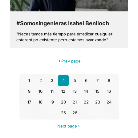
#SomosIngenieras Isabel Benlloch
"Necesitamos más tiempo para erradicar cualquier
estereotipo existente pero estamos avanzando"
Prev page
1
2
3
4
5
6
7
8
9
10
11
12
13
14
15
16
17
18
19
20
21
22
23
24
25
26
Next page