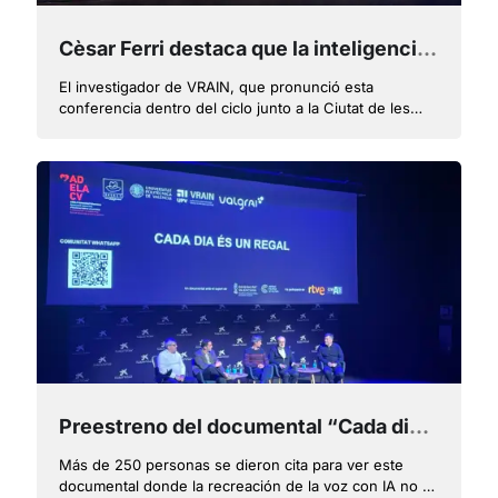
Cèsar Ferri destaca que la inteligencia artificial no es otra tecnología sino la madre de todas las tecnologías futuras
El investigador de VRAIN, que pronunció esta
conferencia dentro del ciclo junto a la Ciutat de les
Arts i les Ciències, explicó cómo funcionan los
actuales modelos de lenguaje
Preestreno del documental “Cada dia és un regal” con la voz de Fran Vivó recreada con inteligencia artificial por VRAIN de la UPV
Más de 250 personas se dieron cita para ver este
documental donde la recreación de la voz con IA no es