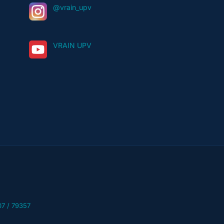
@vrain_upv
VRAIN UPV
07 / 79357