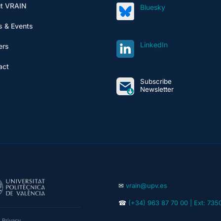
t VRAIN
Bluesky
 & Events
LinkedIn
ers
act
Subscribe
Newsletter
✉
vrain@upv.es
☎
(+34) 963 87 70 00 | Ext: 735
|
Privacy