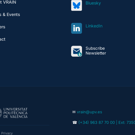
t VRAIN
Bluesky
 & Events
LinkedIn
ers
act
Subscribe
Newsletter
✉
vrain@upv.es
☎
(+34) 963 87 70 00 | Ext: 735
|
Privacy