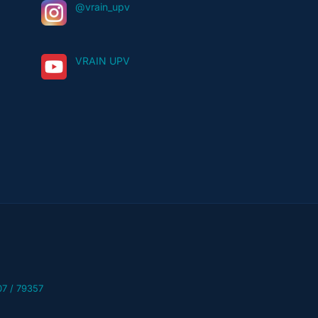
@vrain_upv
VRAIN UPV
07 / 79357