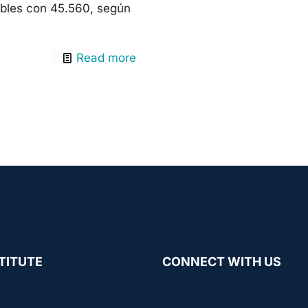
ables con 45.560, según
Read more
TITUTE
CONNECT WITH US