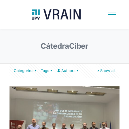
CátedraCiber
Categories
Tags
Authors
Show all