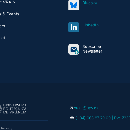
t VRAIN
Bluesky
 & Events
LinkedIn
ers
act
Subscribe
Newsletter
✉
vrain@upv.es
☎
(+34) 963 87 70 00 | Ext: 735
|
Privacy