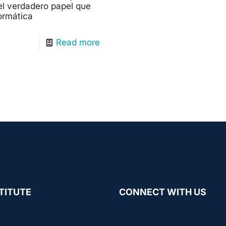
l verdadero papel que
formática
Read more
TITUTE
CONNECT WITH US