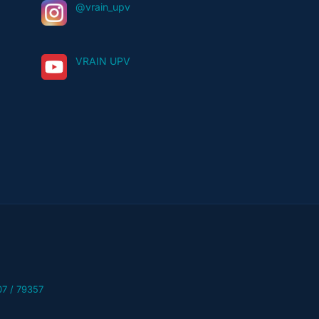
@vrain_upv
VRAIN UPV
07 / 79357