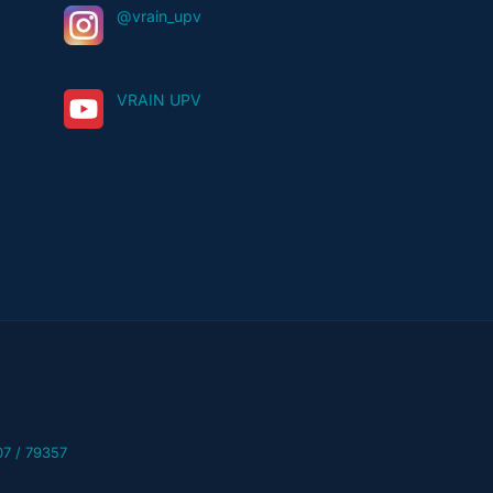
@vrain_upv
VRAIN UPV
07 / 79357