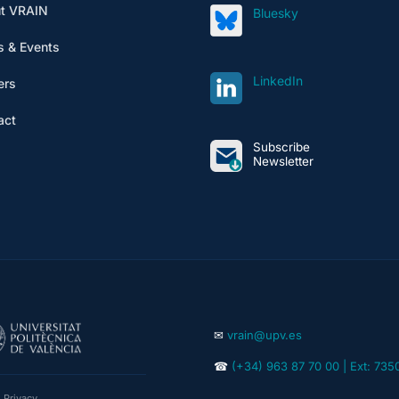
t VRAIN
Bluesky
 & Events
LinkedIn
ers
act
Subscribe
Newsletter
✉
vrain@upv.es
☎
(+34) 963 87 70 00 | Ext: 735
|
Privacy