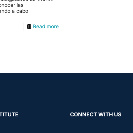
onocer las
vando a cabo
Read more
TITUTE
CONNECT WITH US