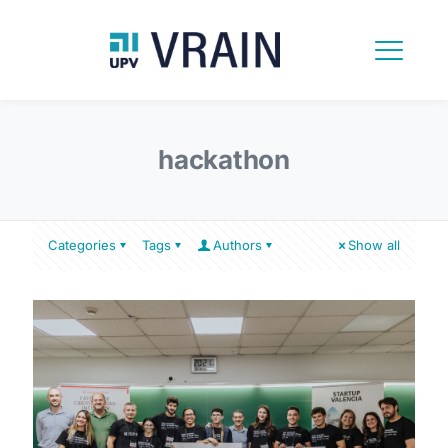
hackathon
Categories
Tags
Authors
Show all