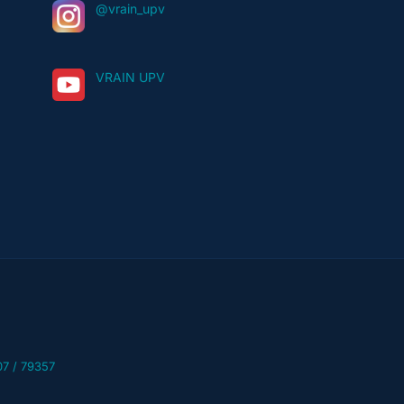
@vrain_upv
VRAIN UPV
07 / 79357