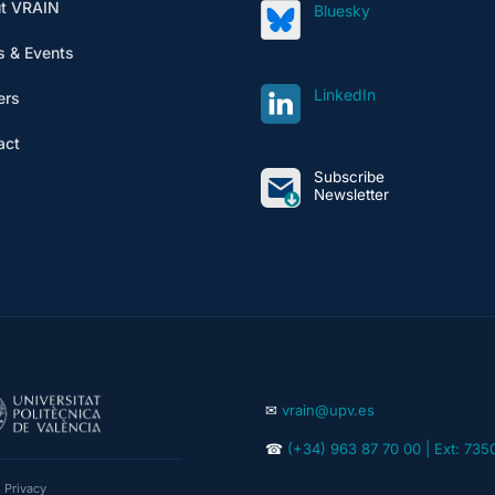
t VRAIN
Bluesky
 & Events
LinkedIn
ers
act
Subscribe
Newsletter
✉
vrain@upv.es
☎
(+34) 963 87 70 00 | Ext: 735
|
Privacy