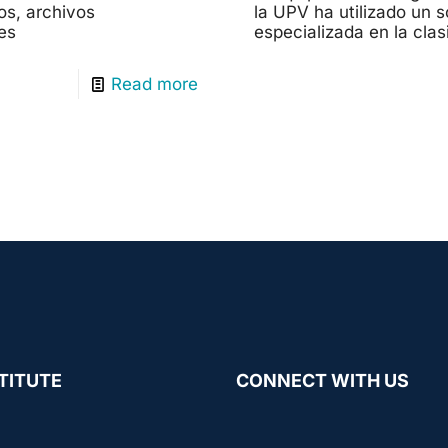
eos, archivos
la UPV ha utilizado un 
es
especializada en la cla
Read more
TITUTE
CONNECT WITH US