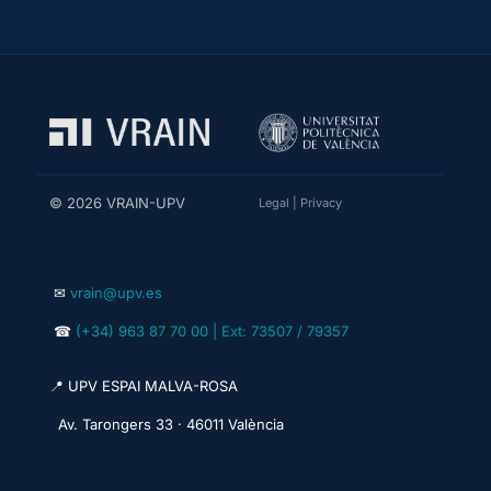
© 2026 VRAIN-UPV
Legal
|
Privacy
✉
vrain@upv.es
☎
(+34) 963 87 70 00 | Ext: 73507 / 79357
📍 UPV ESPAI MALVA-ROSA
Av. Tarongers 33 · 46011 València