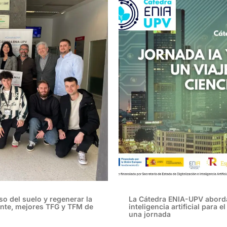
 uso del suelo y regenerar la
La Cátedra ENIA-UPV abordar
ante, mejores TFG y TFM de
inteligencia artificial para
una jornada