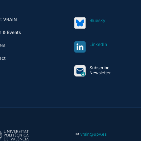
t VRAIN
Bluesky
 & Events
LinkedIn
ers
act
Subscribe
Newsletter
✉
vrain@upv.es