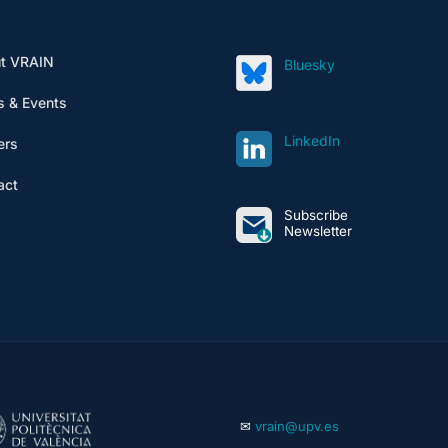
t VRAIN
Bluesky
 & Events
LinkedIn
ers
act
Subscribe
Newsletter
✉
vrain@upv.es